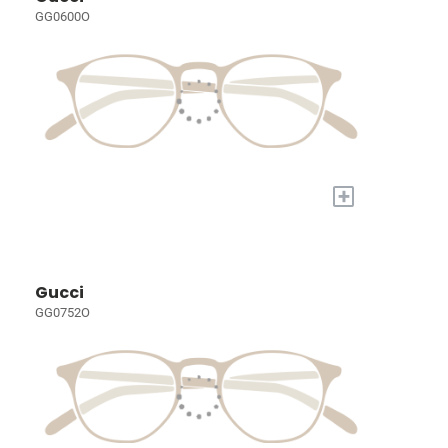
GG0600O
+
Gucci
GG0752O