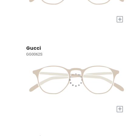
+
Gucci
GG0062S
+