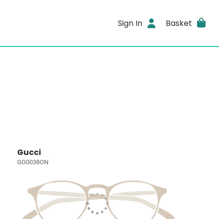
Sign In
Basket
Gucci
GG0038ON