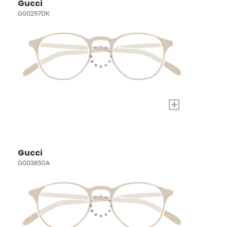
Gucci
GG0297OK
+
Gucci
GG0385OA