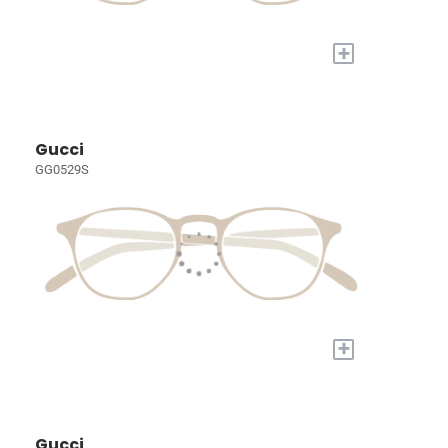
+
Gucci
GG0529S
+
Gucci