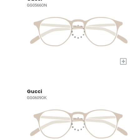
GG0566ON
+
Gucci
GG0609OK