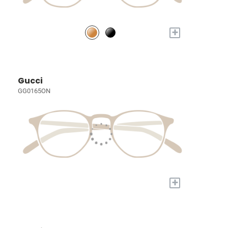
+
Gucci
GG0165ON
+