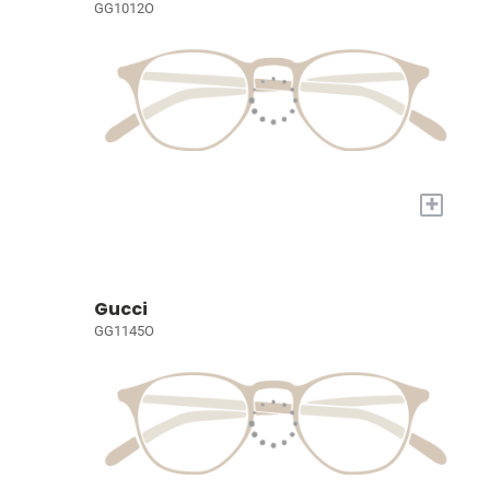
GG1012O
+
Gucci
GG1145O