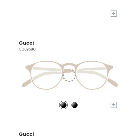
+
Gucci
GG0958O
+
Gucci