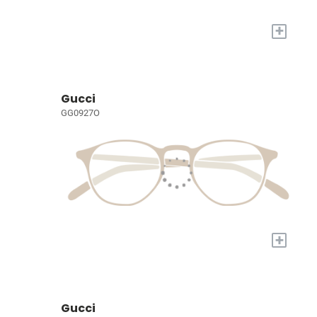
+
Gucci
GG0927O
+
Gucci