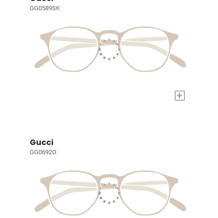
GG0589SK
+
Gucci
GG0692O