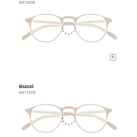
GG1023S
+
Gucci
GG1157O