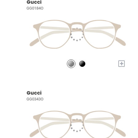
Gucci
GG0184O
+
Gucci
GG0343O