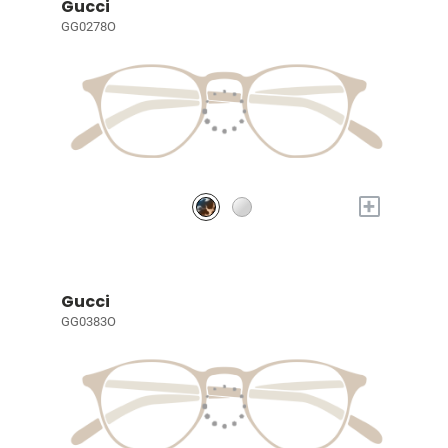
Gucci
GG0278O
+
Gucci
GG0383O