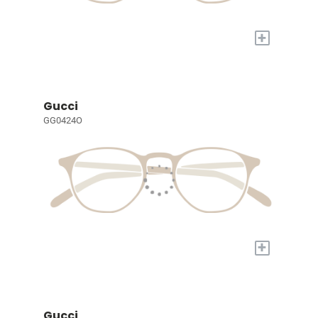
+
Gucci
GG0424O
+
Gucci