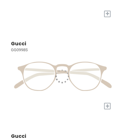
+
Gucci
GG0998S
+
Gucci