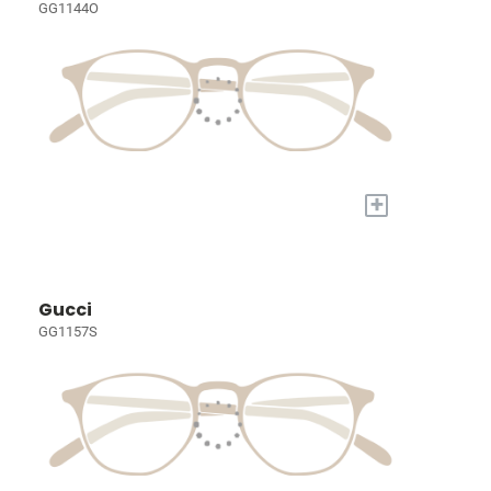
GG1144O
+
Gucci
GG1157S