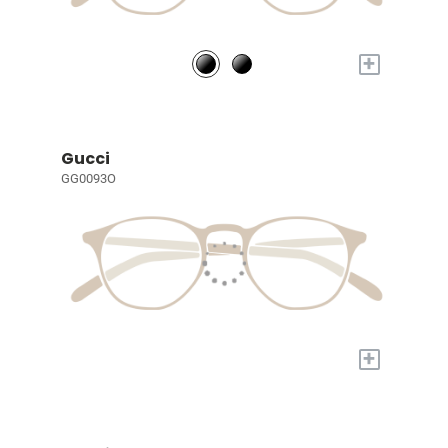
+
Gucci
GG0093O
+