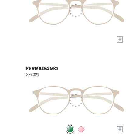
+
FERRAGAMO
SF3021
+