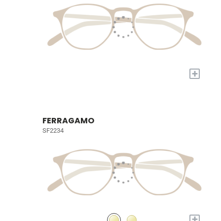
+
FERRAGAMO
SF2234
+