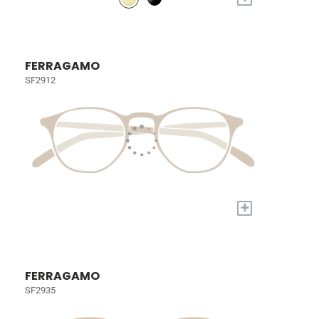
FERRAGAMO
SF2912
+
FERRAGAMO
SF2935