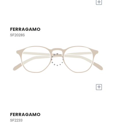
+
FERRAGAMO
SF2028S
+
FERRAGAMO
SF2233