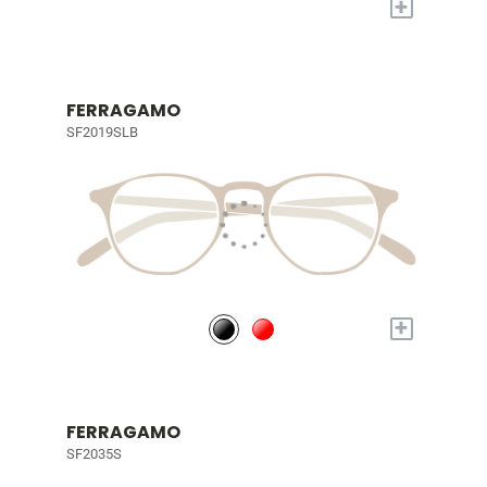
+
FERRAGAMO
SF2019SLB
+
FERRAGAMO
SF2035S