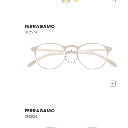
FERRAGAMO
SF2574
+
FERRAGAMO
SF2924