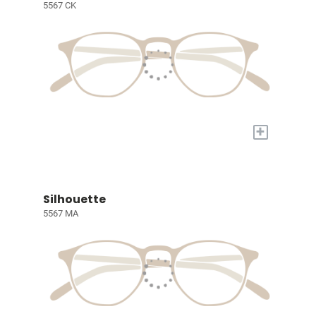
5567 CK
+
Silhouette
5567 MA