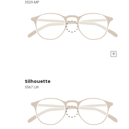
5529 MP
+
Silhouette
5567 LW