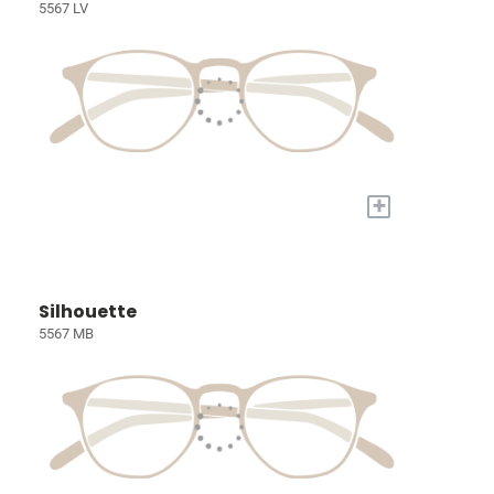
5567 LV
+
Silhouette
5567 MB