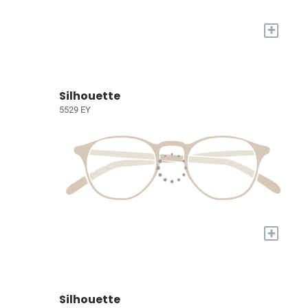
+
Silhouette
5529 EY
+
Silhouette