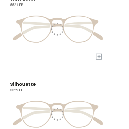
5521 FB
+
Silhouette
5529 EP