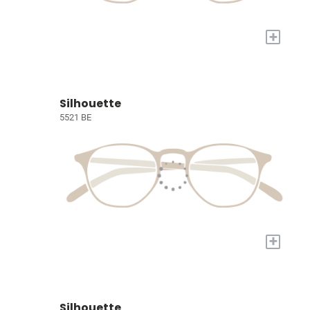
+
Silhouette
5521 BE
+
Silhouette