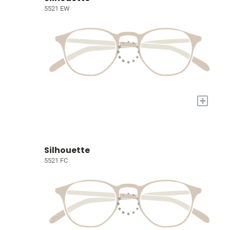
5521 EW
+
Silhouette
5521 FC