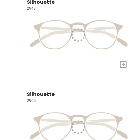
Silhouette
2943
+
Silhouette
2965