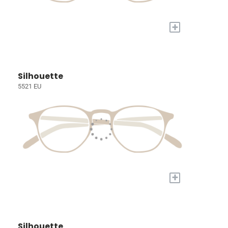
+
Silhouette
5521 EU
+
Silhouette