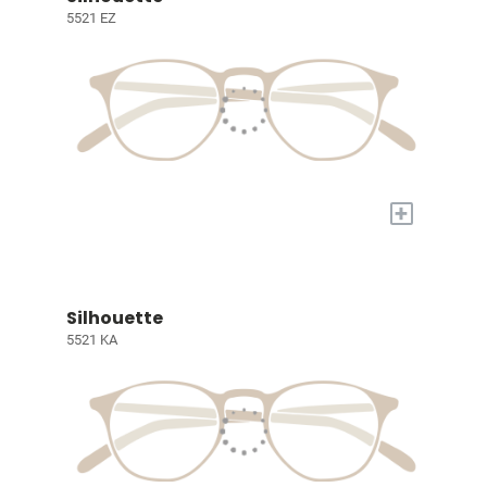
5521 EZ
+
Silhouette
5521 KA