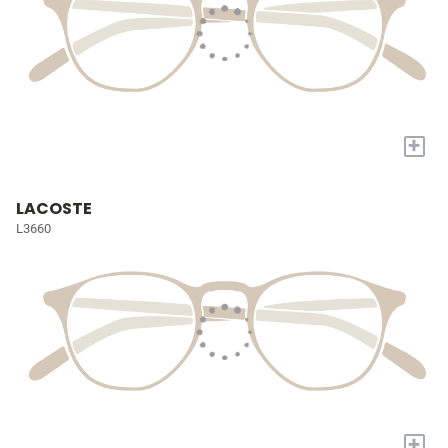
+
LACOSTE
L3660
+