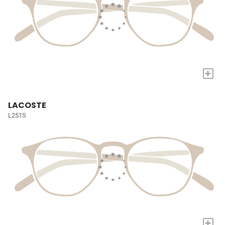
+
LACOSTE
L251S
+