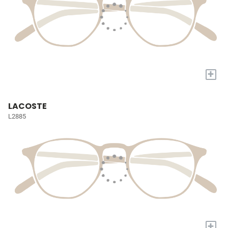
+
LACOSTE
L2885
+