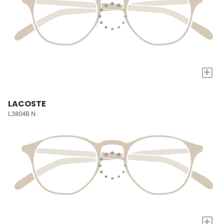
+
LACOSTE
L3804B N
+