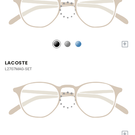
+
LACOSTE
L2707MAG-SET
+