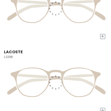
+
LACOSTE
L2298
+