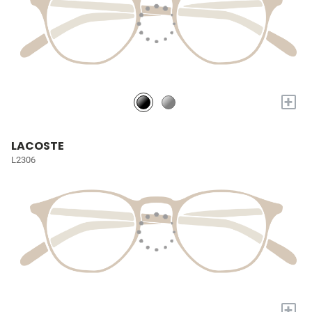
+
LACOSTE
L2306
+