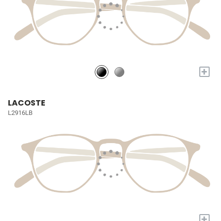
+
LACOSTE
L2916LB
+