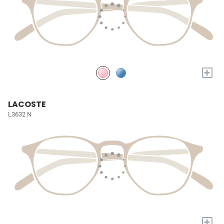
+
LACOSTE
L3632 N
+