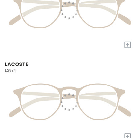
+
LACOSTE
L2984
+