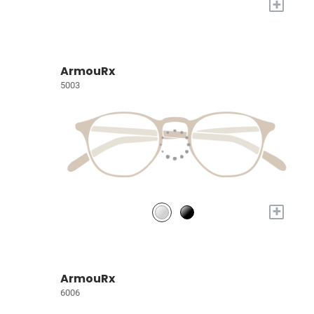
+
ArmouRx
5003
+
ArmouRx
6006