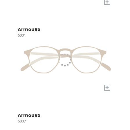
+
ArmouRx
6001
+
ArmouRx
6007