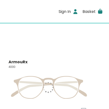
Sign In
Basket
ArmouRx
4000