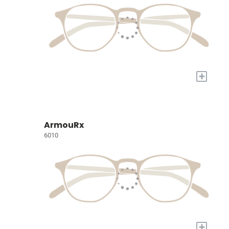
+
ArmouRx
6010
+